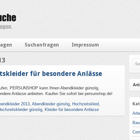
ragen
Suchanfragen
Impressum
13
tskleider für besondere Anlässe
Arti
kaufen, PERSUNSHOP kann Ihnen Abendkleider günstig,
ondere Anlässe anbieten. Kaufen Sie sofort bei persunshop.de!
Kat
bendkleider 2013
,
Abendkleider günstig
,
Hochzeitskleid
,
ochzeitskleider günstig
,
Kleider für besondere Anlässe
Arbe
Bau
Com