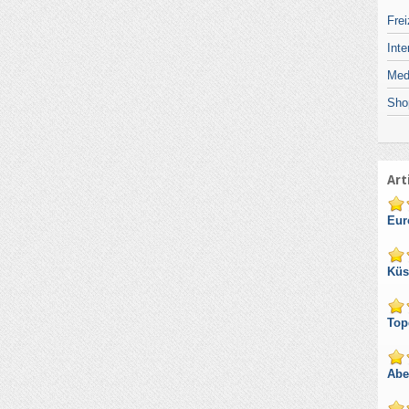
Frei
Inte
Med
Sho
Art
Eur
Küs
Top
Abe