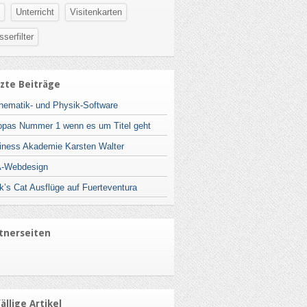
Unterricht
Visitenkarten
serfilter
zte Beiträge
hematik- und Physik-Software
opas Nummer 1 wenn es um Titel geht
iness Akademie Karsten Walter
-Webdesign
k’s Cat Ausflüge auf Fuerteventura
tnerseiten
ällige Artikel