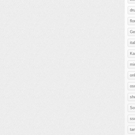
dr
flo
Ge
ita
Ka
mi
on
os
sh
So
ss
ta