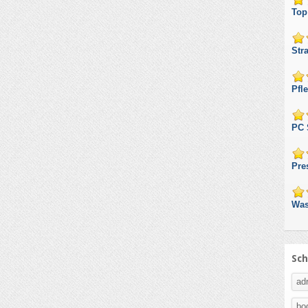
Top
Str
Pfl
PC 
Pre
Was
Sch
adr
bo