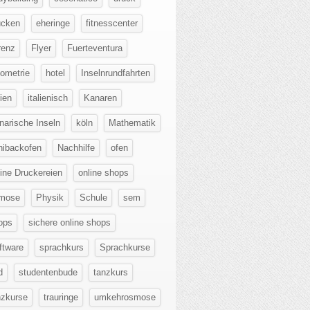
ucken
eheringe
fitnesscenter
renz
Flyer
Fuerteventura
ometrie
hotel
Inselnrundfahrten
lien
italienisch
Kanaren
narische Inseln
köln
Mathematik
nibackofen
Nachhilfe
ofen
line Druckereien
online shops
mose
Physik
Schule
sem
ops
sichere online shops
ftware
sprachkurs
Sprachkurse
d
studentenbude
tanzkurs
nzkurse
trauringe
umkehrosmose