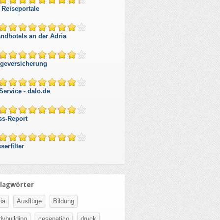
 Reiseportale
andhotels an der Adria
egeversicherung
Service - dalo.de
ss-Report
serfilter
lagwörter
ia
Ausflüge
Bildung
dybuilding
cesenatico
druck