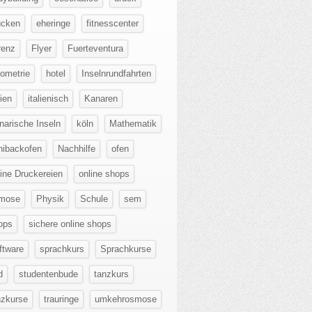
ucken
eheringe
fitnesscenter
renz
Flyer
Fuerteventura
ometrie
hotel
Inselnrundfahrten
lien
italienisch
Kanaren
narische Inseln
köln
Mathematik
nibackofen
Nachhilfe
ofen
line Druckereien
online shops
mose
Physik
Schule
sem
ops
sichere online shops
ftware
sprachkurs
Sprachkurse
d
studentenbude
tanzkurs
nzkurse
trauringe
umkehrosmose