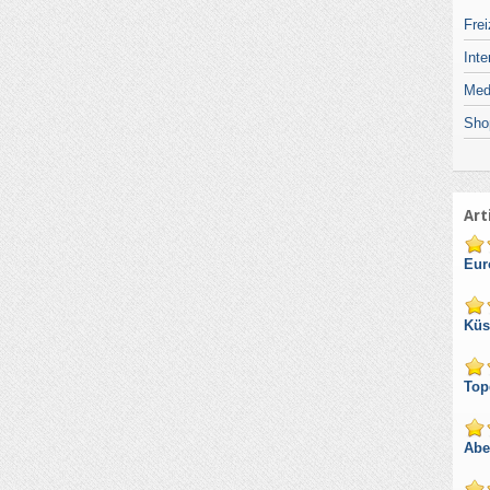
Frei
Inte
Med
Sho
Art
Eur
Küs
Top
Abe