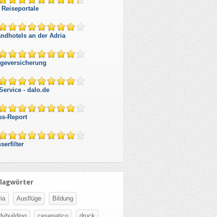
 Reiseportale
andhotels an der Adria
egeversicherung
Service - dalo.de
ss-Report
serfilter
lagwörter
ia
Ausflüge
Bildung
dybuilding
cesenatico
druck