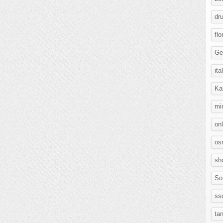
dr
flo
Ge
ita
Ka
mi
on
os
sh
So
ss
ta