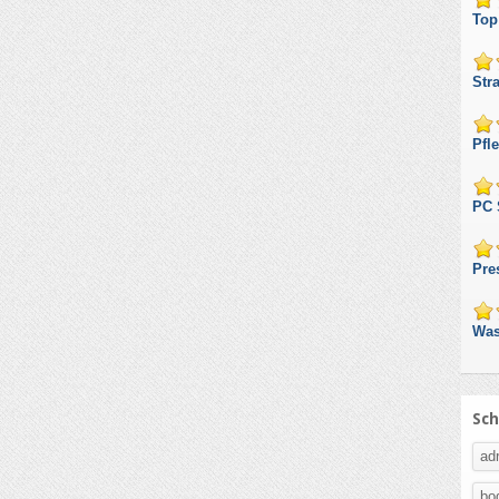
Top
Str
Pfl
PC 
Pre
Was
Sch
adr
bo